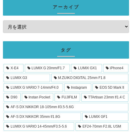
アーカイブ
タグ
X-E4
LUMIX G 20mm/F1.7
LUMIX GX1
iPhone4
LUMIX G3
M.ZUIKO DIGITAL 25mm F1.8
LUMIX G VARIO 7-14mm/F4.0
Instagram
EOS 5D Mark II
D90
Instan Pocket
FUJIFILM
TTArtisan 23mm f/1.4 C
AF-S DX NIKKOR 18-105mm f/3.5-5.6G
AF-S DX NIKKOR 35mm f/1.8G
LUMIX GF1
LUMIX G VARIO 14-45mm/F3.5-5.6
EF24-70mm F2.8L USM