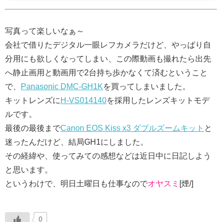
写真って楽しいなぁ～
会社で借りたデジタル一眼レフカメラだけど、やっぱり自
分用にも欲しくなってしまい、この際動画も撮れたら出先
へ静止画用と動画用で2台持ち歩かなくて済むということ
で、
Panasonic DMC-GH1K
を買ってしまいました。
キットレンズに
H-VS014140
を採用したレンズキットモデ
ルです。
最後の最後まで
Canon EOS Kiss x3 ダブルズームキット
と
迷ったんだけど、結局GH1にしました。
その経緯や、使ってみての感想などは近日中に日記しよう
と思います。
というわけで、明日土曜日も仕事なので
オヤスミ
[煙/]
0