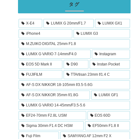
タグ
X-E4
LUMIX G 20mm/F1.7
LUMIX GX1
iPhone4
LUMIX G3
M.ZUIKO DIGITAL 25mm F1.8
LUMIX G VARIO 7-14mm/F4.0
Instagram
EOS 5D Mark II
D90
Instan Pocket
FUJIFILM
TTArtisan 23mm f/1.4 C
AF-S DX NIKKOR 18-105mm f/3.5-5.6G
AF-S DX NIKKOR 35mm f/1.8G
LUMIX GF1
LUMIX G VARIO 14-45mm/F3.5-5.6
EF24-70mm F2.8L USM
EOS 60D
Sigma 30mm F1.4 DC HSM
EF50mm F1.8 II
Fuji Film
SAMYANG AF 12mm F2 X