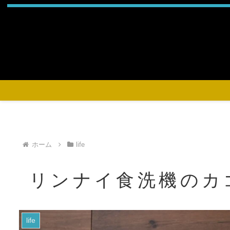
ホーム
life
リンナイ食洗機のカ
life