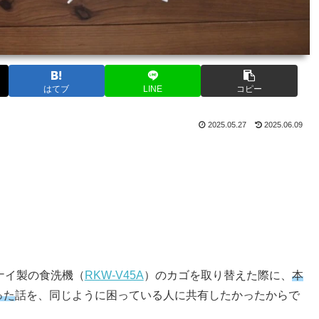
はてブ
LINE
コピー
2025.05.27
2025.06.09
ナイ製の食洗機（
RKW-V45A
）のカゴを取り替えた際に、
本
った
話を、同じように困っている人に共有したかったからで