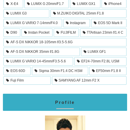
X-E4
LUMIX G 20mm/F1.7
LUMIX GX1
iPhone4
LUMIX G3
M.ZUIKO DIGITAL 25mm F1.8
LUMIX G VARIO 7-14mm/F4.0
Instagram
EOS 5D Mark II
D90
Instan Pocket
FUJIFILM
TTArtisan 23mm f/1.4 C
AF-S DX NIKKOR 18-105mm f/3.5-5.6G
AF-S DX NIKKOR 35mm f/1.8G
LUMIX GF1
LUMIX G VARIO 14-45mm/F3.5-5.6
EF24-70mm F2.8L USM
EOS 60D
Sigma 30mm F1.4 DC HSM
EF50mm F1.8 II
Fuji Film
SAMYANG AF 12mm F2 X
Profile