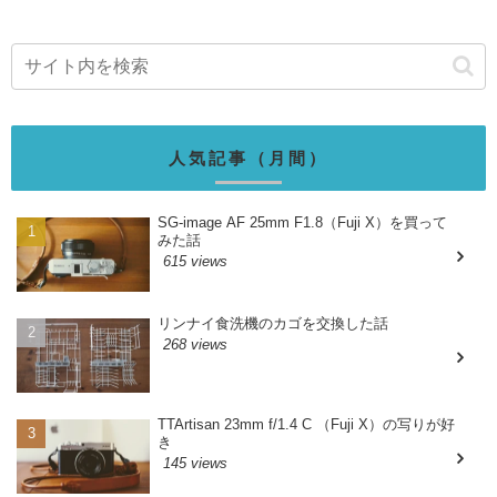
人気記事（月間）
SG-image AF 25mm F1.8（Fuji X）を買って
みた話
615 views
リンナイ食洗機のカゴを交換した話
268 views
TTArtisan 23mm f/1.4 C （Fuji X）の写りが好
き
145 views