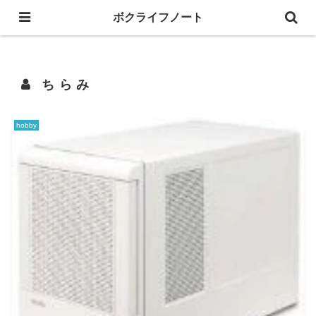
ボクライフノート
人生の事とか、趣味の事とか、写し撮る、綴る。
ちらみ
hobby