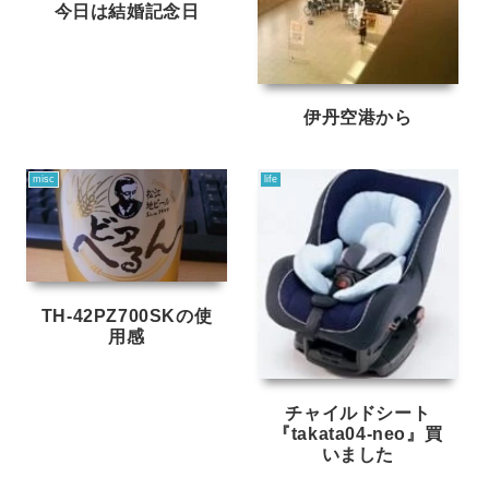
今日は結婚記念日
伊丹空港から
misc
life
TH-42PZ700SKの使
用感
チャイルドシート
『takata04-neo』買
いました