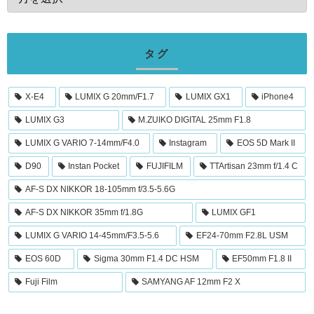
タグ
X-E4
LUMIX G 20mm/F1.7
LUMIX GX1
iPhone4
LUMIX G3
M.ZUIKO DIGITAL 25mm F1.8
LUMIX G VARIO 7-14mm/F4.0
Instagram
EOS 5D Mark II
D90
Instan Pocket
FUJIFILM
TTArtisan 23mm f/1.4 C
AF-S DX NIKKOR 18-105mm f/3.5-5.6G
AF-S DX NIKKOR 35mm f/1.8G
LUMIX GF1
LUMIX G VARIO 14-45mm/F3.5-5.6
EF24-70mm F2.8L USM
EOS 60D
Sigma 30mm F1.4 DC HSM
EF50mm F1.8 II
Fuji Film
SAMYANG AF 12mm F2 X