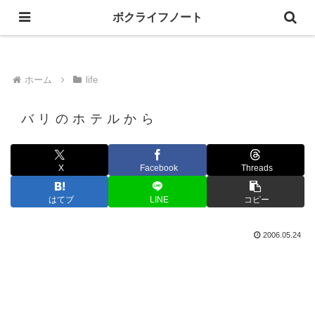
ボクライフノート
人生の事とか、趣味の事とか、写し撮る、綴る。
ホーム
life
バリのホテルから
X
Facebook
Threads
はてブ
LINE
コピー
2006.05.24